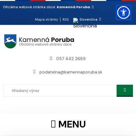
Kamenná Poruba
Oficiálna webová stránka obce
Mapa stránky
RSS
Slovenčina
057 442 2689
podatelna@kamennaporuba.sk
MENU