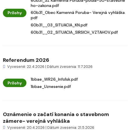
60b31_SZ Kamenná Poruba-podla-50-stavebne
ho-zakona.pdf
60b31_Obec Kamenná Poruba- Verejná vyhláška.
Prílohy
pdf
60b31__03_SITUACIA_KN.pdf
60b31__02_SITUACIA_SIRSICH_VZTAHOV.pdf
Referendum 2026
Vyvesené: 22.4.2026 | Dátum zvesenia: 11.7.2026
1bbae_WR26_Info1sk.pdf
Prílohy
1bbae_Uznesenie.pdf
Oznámenie o začatí konania o stavebnom
zámere- verejná vyhláška
Vyvesené: 20.4.2026 | Dátum zvesenia: 21.5.2026