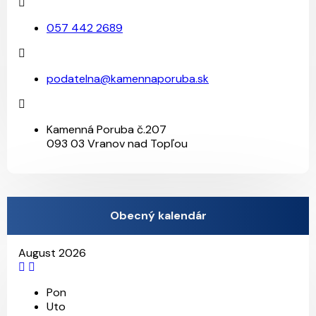
057 442 2689
podatelna@kamennaporuba.sk
Kamenná Poruba č.207
093 03 Vranov nad Topľou
Obecný kalendár
August 2026
27
13
4
Pon
Uto